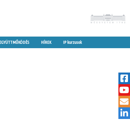
 EGYÜTTMŰKÖDÉS
HÍREK
IP kurzusok